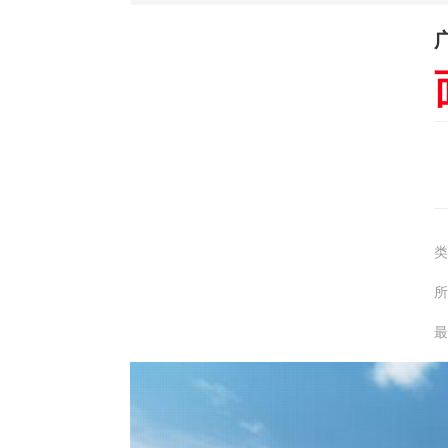
类
所
最