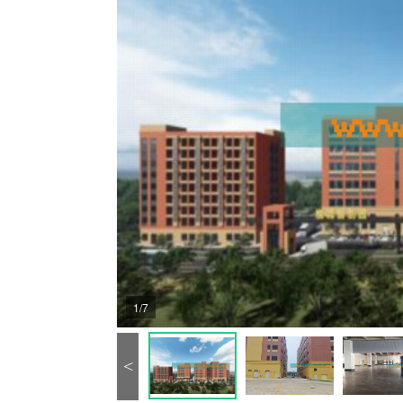
1/7
<