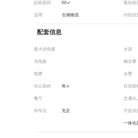
起租面积
50㎡
最短租
适用
仓储物流
内部设
配套信息
最大供电量
水源
充电桩
物业费
电费
水费
办公面积
有㎡
住宿面
餐厅
交通出
停车位
充足
可提供
一体化