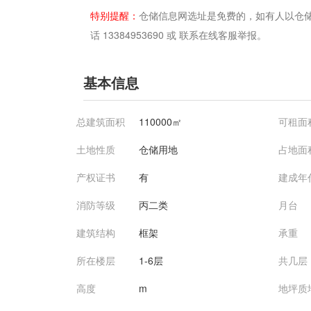
特别提醒：
仓储信息网选址是免费的，如有人以仓
话 13384953690 或 联系在线客服举报。
基本信息
总建筑面积
110000㎡
可租面
土地性质
仓储用地
占地面
产权证书
有
建成年
消防等级
丙二类
月台
建筑结构
框架
承重
所在楼层
1-6层
共几层
高度
m
地坪质