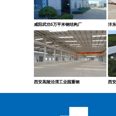
咸阳武功5万平米钢结构厂
沣东
西安高陵泾渭工业园重钢
西