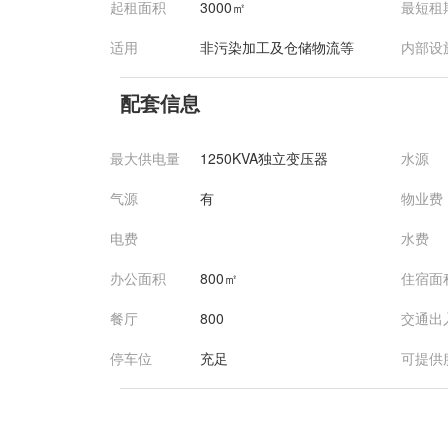
起租面积
3000㎡
最短租
适用
非污染加工及仓储物流等
内部设
配套信息
最大供电量
1250KVA独立变压器
水源
气源
有
物业费
电费
水费
办公面积
800㎡
住宿面
餐厅
800
交通出
停车位
充足
可提供