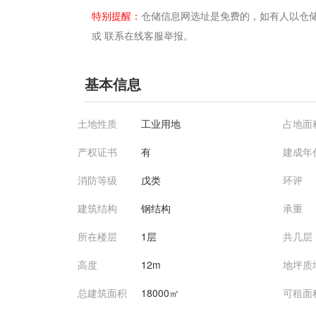
特别提醒：
仓储信息网选址是免费的，如有人以仓储信
或 联系在线客服举报。
基本信息
土地性质
工业用地
占地面
产权证书
有
建成年
消防等级
戊类
环评
建筑结构
钢结构
承重
所在楼层
1层
共几层
高度
12m
地坪质
总建筑面积
18000㎡
可租面