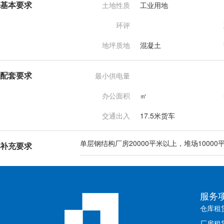
基本要求
土地性质
工业用地
环评
地坪质地
混凝土
配套要求
最小供电量
办公面积
㎡
交通出入
17.5米货车
单层钢结构厂房20000平米以上，堆场10000
补充要求
服务
仓库租
厂房租