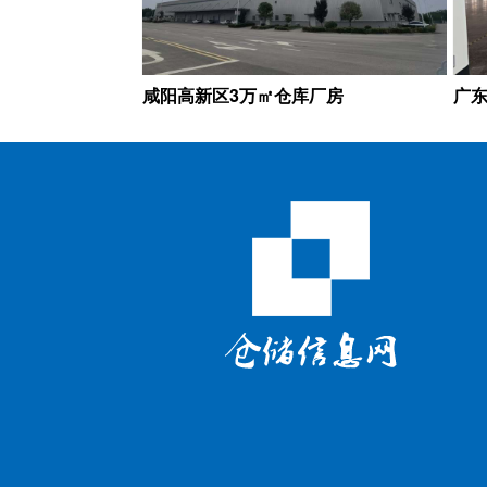
咸阳高新区3万㎡仓库厂房
广